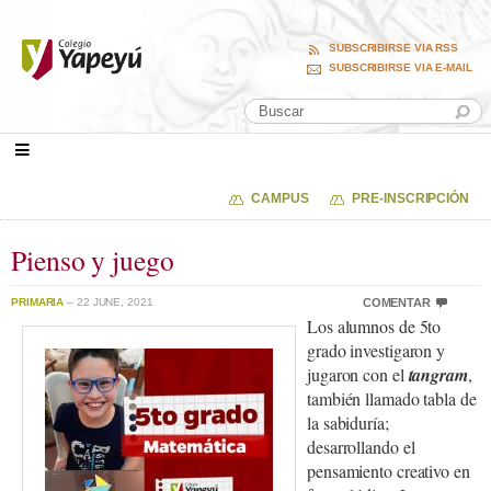
SUBSCRIBIRSE VIA RSS
SUBSCRIBIRSE VIA E-MAIL
CAMPUS
PRE-INSCRIPCIÓN
Pienso y juego
PRIMARIA
– 22 JUNE, 2021
COMENTAR
Los alumnos de 5to
grado investigaron y
jugaron con el
tangram
,
también llamado tabla de
la sabiduría;
desarrollando el
pensamiento creativo en