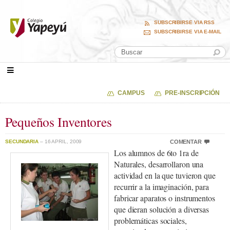
SUBSCRIBIRSE VIA RSS
SUBSCRIBIRSE VIA E-MAIL
CAMPUS
PRE-INSCRIPCIÓN
Pequeños Inventores
SECUNDARIA
– 16 APRIL, 2009
COMENTAR
Los alumnos de 6to 1ra de
Naturales, desarrollaron una
actividad en la que tuvieron que
recurrir a la imaginación, para
fabricar aparatos o instrumentos
que dieran solución a diversas
problemáticas sociales,