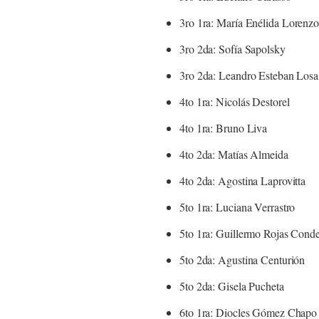
3ro 1ra: María Enélida Lorenzo
3ro 2da: Sofía Sapolsky
3ro 2da: Leandro Esteban Losa
4to 1ra: Nicolás Destorel
4to 1ra: Bruno Liva
4to 2da: Matías Almeida
4to 2da: Agostina Laprovitta
5to 1ra: Luciana Verrastro
5to 1ra: Guillermo Rojas Cond
5to 2da: Agustina Centurión
5to 2da: Gisela Pucheta
6to 1ra: Diocles Gómez Chapo