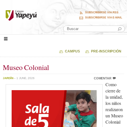
SUBSCRIBIRSE VIA RSS
SUBSCRIBIRSE VIA E-MAIL
CAMPUS
PRE-INSCRIPCIÓN
Museo Colonial
JARDÍN
– 1 JUNE, 2026
COMENTAR
Como
cierre de
la unidad,
los niños
realizaron
un Museo
Colonial