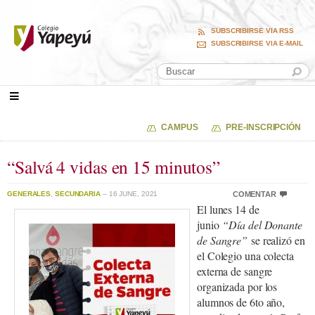
SUBSCRIBIRSE VIA RSS
SUBSCRIBIRSE VIA E-MAIL
CAMPUS
PRE-INSCRIPCIÓN
“Salvá 4 vidas en 15 minutos”
GENERALES
,
SECUNDARIA
– 16 JUNE, 2021
COMENTAR
El lunes 14 de
junio
“Día del Donante
de Sangre”
se realizó en
el Colegio una colecta
externa de sangre
organizada por los
alumnos de 6to año,