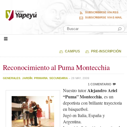
SUBSCRIBIRSE VIA RSS
SUBSCRIBIRSE VIA E-MAIL
CAMPUS
PRE-INSCRIPCIÓN
Reconocimiento al Puma Montecchia
GENERALES
,
JARDÍN
,
PRIMARIA
,
SECUNDARIA
– 28 MAY, 2009
1 COMENTARIO
Alejandro Ariel
Nuestro tutor
“Puma” Montecchia
, es un
deportista con brillante trayectoria
en básquetbol.
Jugó en Italia, España y
Argentina.