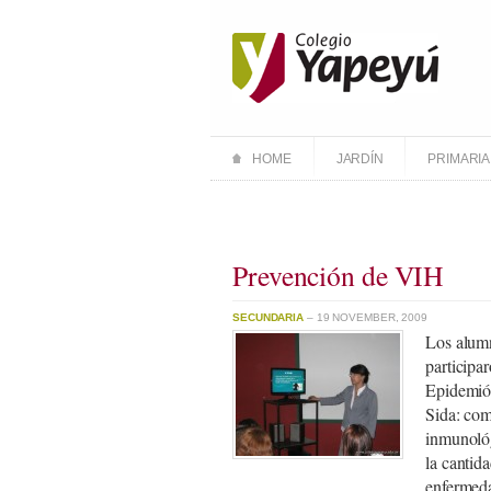
HOME
JARDÍN
PRIMARIA
Prevención de VIH
SECUNDARIA
– 19 NOVEMBER, 2009
Los alumn
participa
Epidemiól
Sida: com
inmunológ
la cantid
enfermeda