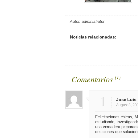
Autor: administrator
Noticias relacionadas:
Comentarios
(
1
)
1
Jose Luis
August 3, 20
Felicitaciones chicas, 
estudiando, investigando
una verdadera preparaci
deciciones que solucion