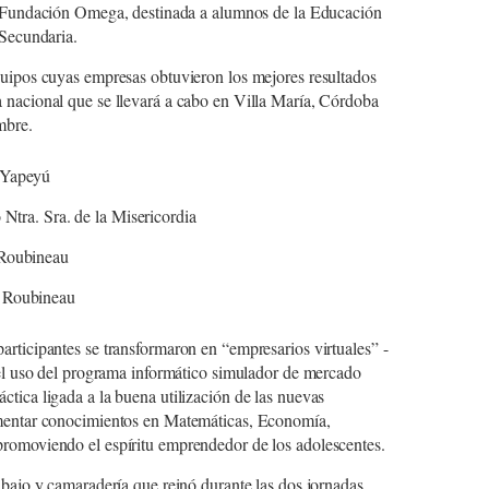
Fundación Omega, destinada a alumnos de la Educación
Secundaria.
quipos cuyas empresas obtuvieron los mejores resultados
 nacional que se llevará a cabo en Villa María, Córdoba
mbre.
o Yapeyú
o Ntra. Sra. de la Misericordia
 Roubineau
o Roubineau
articipantes se transformaron en “empresarios virtuales” -
 del uso del programa informático simulador de mercado
tica ligada a la buena utilización de las nuevas
ementar conocimientos en Matemáticas, Economía,
promoviendo el espíritu emprendedor de los adolescentes.
abajo y camaradería que reinó durante las dos jornadas.