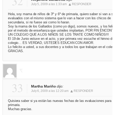
32
July 5, 2009 a las 1:33 am
RESPONDER
Hola, soy mama de niños de 3º y 6º de primaria, quiero saber si van a se
evaluados con el mismo sistema que lo van a hacer con los chicos de
secundaria, si no fuese asi como lo haran.
Soy la mama de los Gallardos (como yo digo), somos nuevos, y los felici
por el metodo de enseñanza que ustedes implantan, POR FIN ENCONT
UN COLEGIO QUE A LOS NIÑOS SE LOS TRATE COMO NIÑOS!!!
El 19 de Junio estuve en el acto, y por primera vez escuche el himno del
colegio… ES VERDAD, USTEDES EDUCAN CON AMOR.
Lo felicito a usted, a sus docentes y a todos los que trabajan en el colegi
GRACIAS.
33
Martha Mariño
dijo:
July 6, 2009 a las 12:20 am
RESPONDER
Quisiera saber si ya están las nuevas fechas de las evaluaciones para la
primaria.
Muchas gracias.