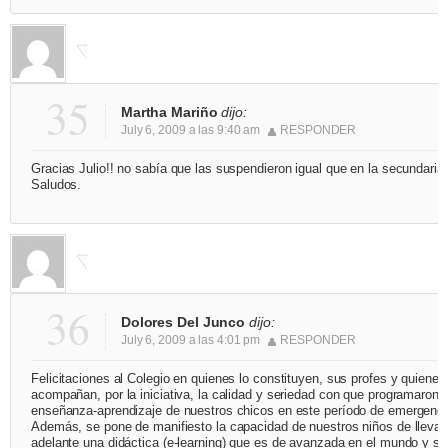
35
Martha Mariño
dijo:
July 6, 2009 a las 9:40 am
RESPONDER
Gracias Julio!! no sabía que las suspendieron igual que en la secundaria.
Saludos.
36
Dolores Del Junco
dijo:
July 6, 2009 a las 4:01 pm
RESPONDER
Felicitaciones al Colegio en quienes lo constituyen, sus profes y quienes
acompañan, por la iniciativa, la calidad y seriedad con que programaron l
enseñanza-aprendizaje de nuestros chicos en este período de emergenci
Además, se pone de manifiesto la capacidad de nuestros niños de llevar
adelante una didáctica (e-learning) que es de avanzada en el mundo y se