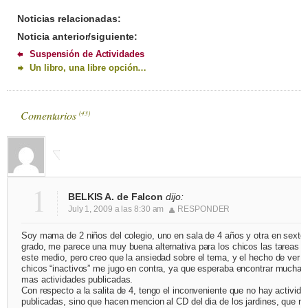
Noticias relacionadas:
Noticia anterior/siguiente:
Suspensión de Actividades
Un libro, una libre opción…
Comentarios
(
43
)
1
BELKIS A. de Falcon
dijo:
July 1, 2009 a las 8:30 am
RESPONDER
Soy mama de 2 niños del colegio, uno en sala de 4 años y otra en sexto
grado, me parece una muy buena alternativa para los chicos las tareas p
este medio, pero creo que la ansiedad sobre el tema, y el hecho de ver a
chicos “inactivos” me jugo en contra, ya que esperaba encontrar muchas
mas actividades publicadas.
Con respecto a la salita de 4, tengo el inconveniente que no hay activid
publicadas, sino que hacen mencion al CD del dia de los jardines, que n