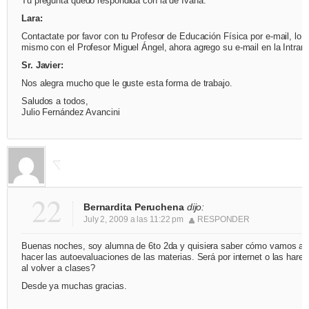
Tu pregunta quedó respondida con la de Ivana.
Lara:
Contactate por favor con tu Profesor de Educación Física por e-mail, lo
mismo con el Profesor Miguel Ángel, ahora agrego su e-mail en la Intrane
Sr. Javier:
Nos alegra mucho que le guste esta forma de trabajo.
Saludos a todos,
Julio Fernández Avancini
22
Bernardita Peruchena
dijo:
July 2, 2009 a las 11:22 pm
RESPONDER
Buenas noches, soy alumna de 6to 2da y quisiera saber cómo vamos a
hacer las autoevaluaciones de las materias. Será por internet o las hare
al volver a clases?
Desde ya muchas gracias.