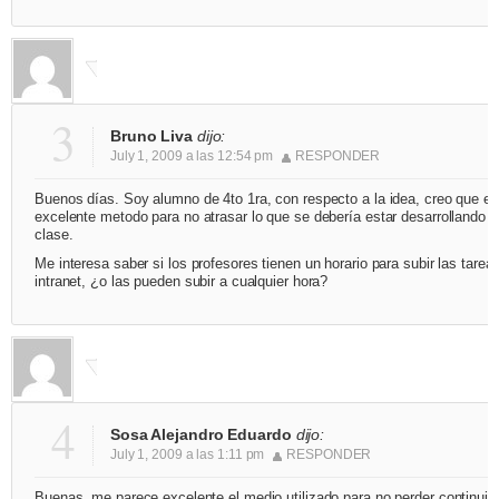
3
Bruno Liva
dijo:
July 1, 2009 a las 12:54 pm
RESPONDER
Buenos días. Soy alumno de 4to 1ra, con respecto a la idea, creo que es
excelente metodo para no atrasar lo que se debería estar desarrollando e
clase.
Me interesa saber si los profesores tienen un horario para subir las tareas
intranet, ¿o las pueden subir a cualquier hora?
4
Sosa Alejandro Eduardo
dijo:
July 1, 2009 a las 1:11 pm
RESPONDER
Buenas, me parece excelente el medio utilizado para no perder continuid