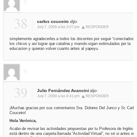
38
carlos couceiro
dijo:
July 7, 2009 a las 3:07 pm
RESPONDER
simplemente agradecerles a todos los docentes por seguir “conectados” 
los chicos y asi lograr que catalina y manolo sigan estimulados por la
educacion y quieran volver cuanto antes al yapeyu.
39
Julio Fernández Avancini
dijo:
July 7, 2009 a las 8:41 pm
RESPONDER
¡Muchas gracias por sus comentarios Sra. Dolores Del Junco y Sr. Carlo
Couceiro!
Hola Verónica,
Acabo de revisar las actividades propuestas por tu Profesora de Inglés y
está dentro de una carpeta llamada “Actividad Virtual”, no sé si antes es