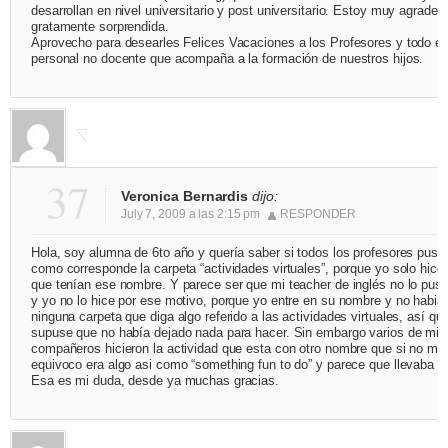
desarrollan en nivel universitario y post universitario. Estoy muy agradec
gratamente sorprendida.
Aprovecho para desearles Felices Vacaciones a los Profesores y todo el
personal no docente que acompaña a la formación de nuestros hijos.
37
Veronica Bernardis
dijo:
July 7, 2009 a las 2:15 pm
RESPONDER
Hola, soy alumna de 6to año y quería saber si todos los profesores pusi
como corresponde la carpeta “actividades virtuales”, porque yo solo hice 
que tenían ese nombre. Y parece ser que mi teacher de inglés no lo puso
y yo no lo hice por ese motivo, porque yo entre en su nombre y no habia
ninguna carpeta que diga algo referido a las actividades virtuales, así qu
supuse que no había dejado nada para hacer. Sin embargo varios de mis
compañeros hicieron la actividad que esta con otro nombre que si no me
equivoco era algo asi como “something fun to do” y parece que llevaba n
Esa es mi duda, desde ya muchas gracias.