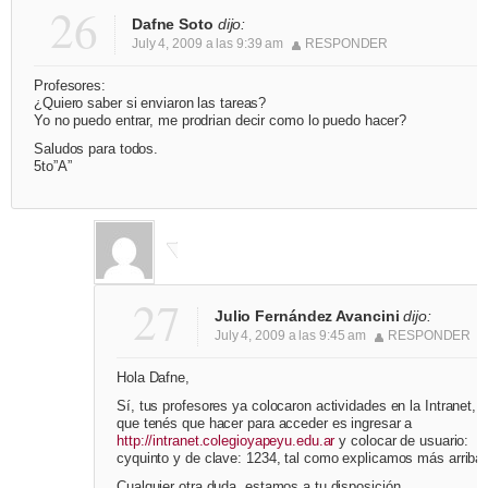
26
Dafne Soto
dijo:
July 4, 2009 a las 9:39 am
RESPONDER
Profesores:
¿Quiero saber si enviaron las tareas?
Yo no puedo entrar, me prodrian decir como lo puedo hacer?
Saludos para todos.
5to”A”
27
Julio Fernández Avancini
dijo:
July 4, 2009 a las 9:45 am
RESPONDER
Hola Dafne,
Sí, tus profesores ya colocaron actividades en la Intranet, y
que tenés que hacer para acceder es ingresar a
http://intranet.colegioyapeyu.edu.ar
y colocar de usuario:
cyquinto y de clave: 1234, tal como explicamos más arriba.
Cualquier otra duda, estamos a tu disposición.