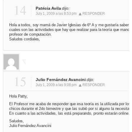
14
Patricia Avila
dijo:
July 1, 2009 a las 8:53 pm
RESPONDER
Hola a todos, soy mamá de Javier Iglesias de 6º A y me gustaría saber
cuales son las actividades que hay que realizar para la teoría que mandó
profesor de computación.
Saludos cordiales,
15
Julio Fernández Avancini
dijo:
July 1, 2009 a las 9:08 pm
RESPONDER
Hola Patty,
El Profesor me acaba de responder que esa teoría es la utilizada por los
chicos durante el 2do bimestre y que las subió por si alguno la necesitab
En cuanto a las actividades, las está preparando, pronto estarán online.
Saludos,
Julio Fernández Avancini