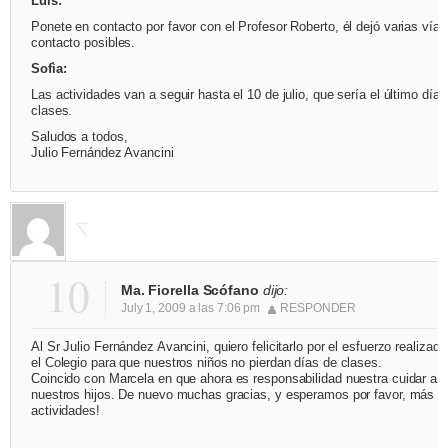
Luís:
Ponete en contacto por favor con el Profesor Roberto, él dejó varias vías
contacto posibles.
Sofìa:
Las actividades van a seguir hasta el 10 de julio, que sería el último día 
clases.
Saludos a todos,
Julio Fernández Avancini
10
Ma. Fiorella Scófano
dijo:
July 1, 2009 a las 7:06 pm
RESPONDER
Al Sr Julio Fernández Avancini, quiero felicitarlo por el esfuerzo realizado
el Colegio para que nuestros niños no pierdan días de clases.
Coincido con Marcela en que ahora es responsabilidad nuestra cuidar a
nuestros hijos. De nuevo muchas gracias, y esperamos por favor, más
actividades!