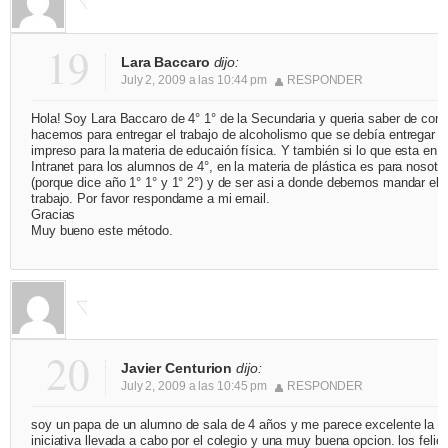
19
Lara Baccaro
dijo:
July 2, 2009 a las 10:44 pm
RESPONDER
Hola! Soy Lara Baccaro de 4° 1° de la Secundaria y queria saber de com
hacemos para entregar el trabajo de alcoholismo que se debía entregar
impreso para la materia de educaión física. Y también si lo que esta en
Intranet para los alumnos de 4°, en la materia de plástica es para nosotr
(porque dice año 1° 1° y 1° 2°) y de ser asi a donde debemos mandar el
trabajo. Por favor respondame a mi email.
Gracias
Muy bueno este método.
20
Javier Centurion
dijo:
July 2, 2009 a las 10:45 pm
RESPONDER
soy un papa de un alumno de sala de 4 años y me parece excelente la
iniciativa llevada a cabo por el colegio y una muy buena opcion. los felici