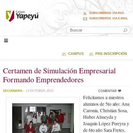
SUBSCRIBIRSE VIA RSS
SUBSCRIBIRSE VIA E-MAIL
CAMPUS
PRE-INSCRIPCIÓN
Certamen de Simulación Empresarial
Formando Emprendedores
SECUNDARIA
– 13 OCTOBER, 2010
COMENTAR
Felicitamos a nuestros
alumnos de 5to año: Ana
Caronía, Christian Sosa,
Huber Almeyda y
Joaquín López Pereyra y
de 6to año Sara Fretes,