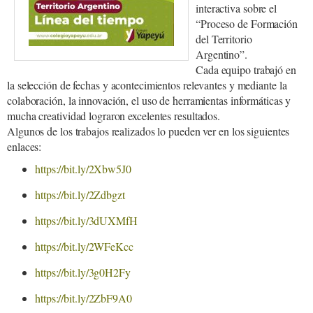
interactiva sobre el
“Proceso de Formación
del Territorio
Argentino”.
Cada equipo trabajó en
la selección de fechas y acontecimientos relevantes y mediante la
colaboración, la innovación, el uso de herramientas informáticas y
mucha creatividad lograron excelentes resultados.
Algunos de los trabajos realizados lo pueden ver en los siguientes
enlaces:
https://bit.ly/2Xbw5J0
https://bit.ly/2Zdbgzt
https://bit.ly/3dUXMfH
https://bit.ly/2WFeKcc
https://bit.ly/3g0H2Fy
https://bit.ly/2ZbF9A0