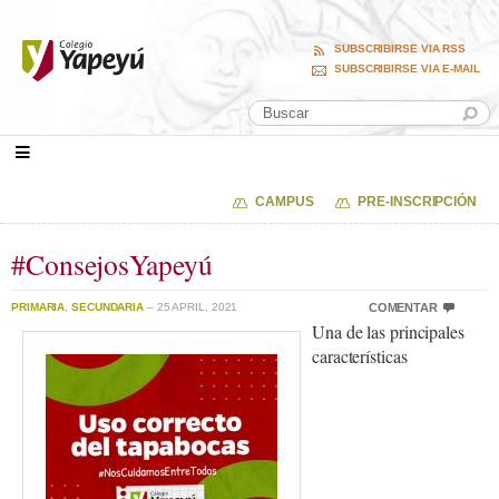
SUBSCRIBIRSE VIA RSS
SUBSCRIBIRSE VIA E-MAIL
CAMPUS
PRE-INSCRIPCIÓN
#ConsejosYapeyú
PRIMARIA
,
SECUNDARIA
– 25 APRIL, 2021
COMENTAR
Una de las principales
características