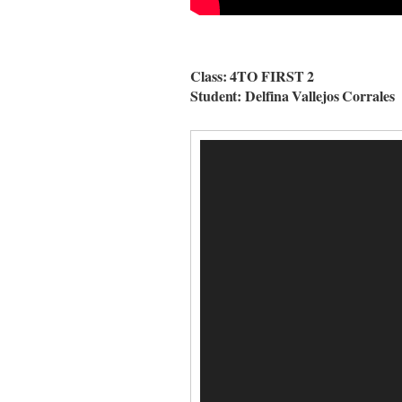
Class: 4TO FIRST 2
Student: Delfina Vallejos Corrales
Video
Player