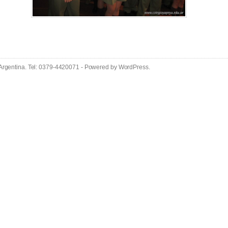
 Argentina. Tel: 0379-4420071 - Powered by
WordPress
.