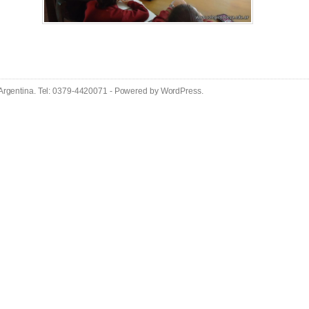
 Argentina. Tel: 0379-4420071 - Powered by
WordPress
.