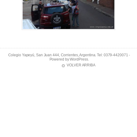
Colegio Yapeyú, San Juan 444, Corrientes, Argentina. Tel: 0379-4420071 -
Powered by
WordPress
.
VOLVER ARRIBA