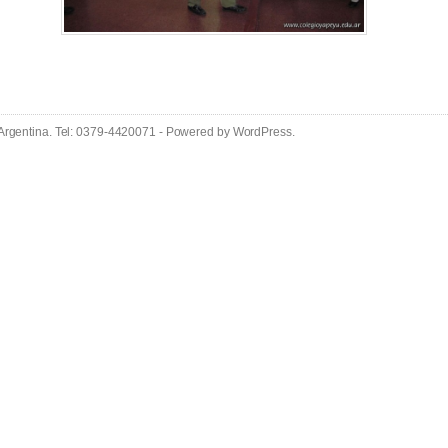
 Argentina. Tel: 0379-4420071 - Powered by
WordPress
.