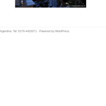
 Argentina. Tel: 0379-4420071 - Powered by
WordPress
.