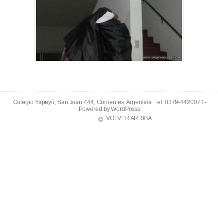
Colegio Yapeyú, San Juan 444, Corrientes, Argentina. Tel: 0379-4420071 -
Powered by
WordPress
.
VOLVER ARRIBA