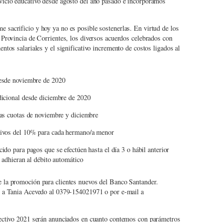
vicio educativo desde agosto del año pasado e incorporamos
sacrificio y hoy ya no es posible sostenerlas. En virtud de los
 Provincia de Corrientes, los diversos acuerdos celebrados con
ntos salariales y el significativo incremento de costos ligados al
desde noviembre de 2020
dicional desde diciembre de 2020
las cuotas de noviembre y diciembre
tivos del 10% para cada hermano/a menor
do para pagos que se efectúen hasta el día 3 o hábil anterior
 adhieran al débito automático
 la promoción para clientes nuevos del Banco Santander.
r a Tania Acevedo al 0379-154021971 o por e-mail a
lectivo 2021 serán anunciados en cuanto contemos con parámetros