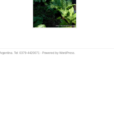
 Argentina. Tel: 0379-4420071 - Powered by
WordPress
.