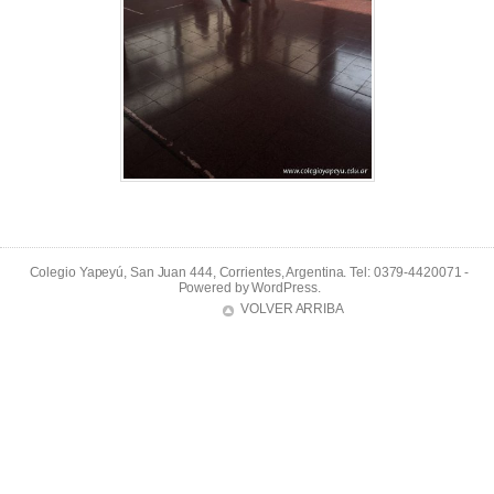
Colegio Yapeyú, San Juan 444, Corrientes, Argentina. Tel: 0379-4420071 -
Powered by
WordPress
.
VOLVER ARRIBA