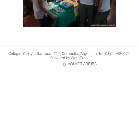
Colegio Yapeyú, San Juan 444, Corrientes, Argentina. Tel: 0379-4420071 -
Powered by
WordPress
.
VOLVER ARRIBA