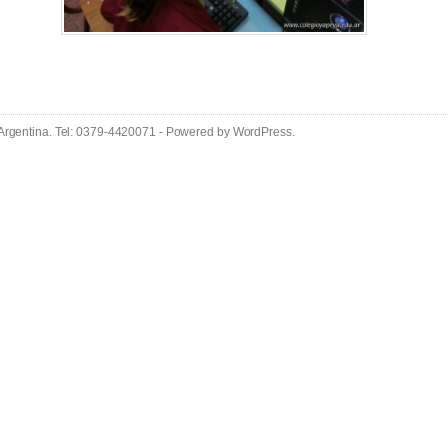
 Argentina. Tel: 0379-4420071 - Powered by
WordPress
.