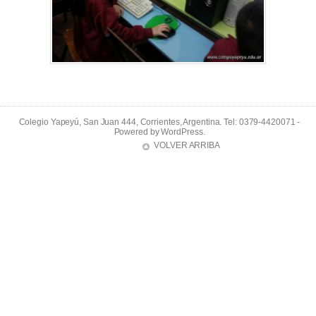
Colegio Yapeyú, San Juan 444, Corrientes, Argentina. Tel: 0379-4420071 -
Powered by
WordPress
.
VOLVER ARRIBA