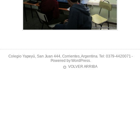
Colegio Yapeyú, San Juan 444, Corrientes, Argentina. Tel: 0379-4420071 -
Powered by
WordPress
.
VOLVER ARRIBA